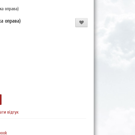
ка оправа)
ка оправа)
ати відгук
book