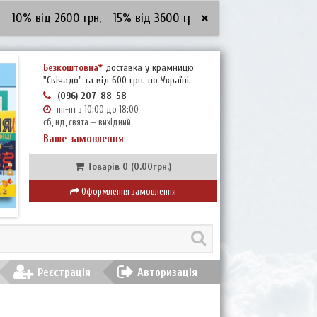
×
від 2600 грн, - 15% від 3600 грн, - 20% від 5000 грн
***ЗНИ
Безкоштовна*
доставка у крамницю
"Свічадо" та від 600 грн. по Україні.
(096) 207-88-58
пн-пт з 10:00 до 18:00
сб, нд, свята — вихідний
Ваше замовлення
Товарів 0 (0.00грн.)
Оформлення замовлення
Реєстрація
Авторизація