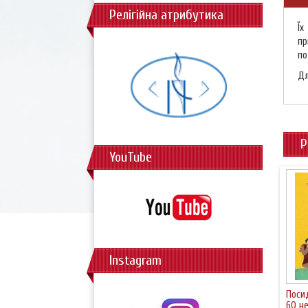
Релігійна атрибутика
Їх
пр
по
Дл
Р
YouTube
Instagram
Поси
60 не