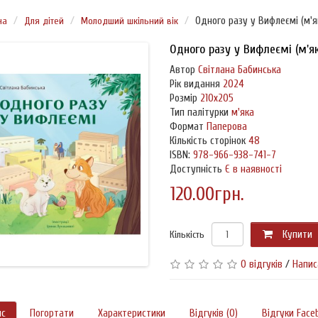
на
Для дітей
Молодший шкільний вік
Одного разу у Вифлеємі (м'я
Одного разу у Вифлеємі (м'я
Автор
Світлана Бабинська
Рік видання
2024
Розмір
210х205
Тип палітурки
м'яка
Формат
Паперова
Кількість сторінок
48
ISBN:
978-966-938-741-7
Доступність
Є в наявності
120.00грн.
Кількість
Купити
0 відгуків
/
Напис
ис
Погортати
Характеристики
Відгуків (0)
Відгуки Face