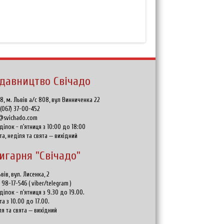
давництво Свічадо
8, м. Львів а/с 808, вул Винниченка 22
:
(067) 37-00-452
@svichado.com
ділок - п'ятниця з 10:00 до 18:00
та, неділя та свята — вихідний
игарня "Свічадо"
вів, вул. Лисенка, 2
) 98-17-546
(
viber/telegram
)
ділок - п'ятниця з 9.30 до 19.00.
та з 10.00 до 17.00.
ля та свята — вихідний