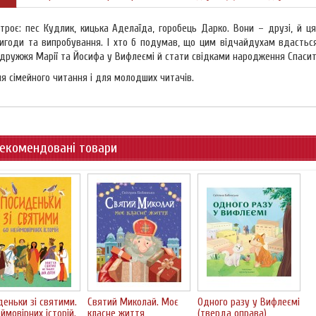
 троє: пес Кудлик, кицька Аделаїда, горобець Дарко. Вони – друзі, й 
игоди та випробування. І хто б подумав, що цим відчайдухам вдасться
дружжя Марії та Йосифа у Вифлеємі й стати свідками народження Спасит
я сімейного читання і для молодших читачів.
екомендовані товари
деньки зі святими.
Святий Миколай. Моє
Одного разу у Вифлеємі
ймовірних історій.
класне життя
(тверда оправа)