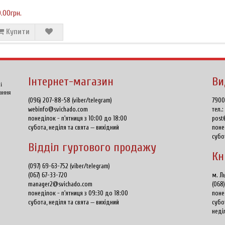
0.00грн.
Купити
Інтернет-магазин
Ви
і
тання
(096) 207-88-58 (viber/telegram)
7900
webinfo@svichado.com
тел.
понеділок - п'ятниця з 10:00 до 18:00
post
субота, неділя та свята — вихідний
поне
субо
Відділ гуртового продажу
Кн
(097) 69-63-752 (viber/telegram)
(067) 67-33-720
м. Ль
manager2@svichado.com
(068
понеділок - п'ятниця з 09:30 до 18:00
поне
субота, неділя та свята — вихідний
субо
неді