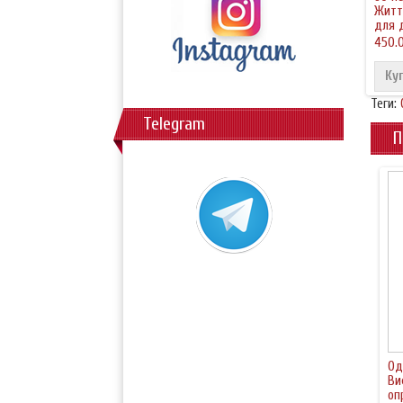
Житт
для 
450.0
Ку
Теги:
Telegram
П
Од
Ви
оп