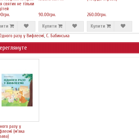
я святих не тільки
дітей
0грн.
90.00грн.
260.00грн.
пити
Купити
Купити
Одного разу у Вифлеємі
,
С. Бабинська
ереглянуте
ного разу у
флеємі (м'яка
рава)