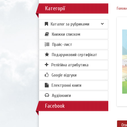
Категорії
Голов
Каталог за рубриками
Книжки списком
Прайс-лист
Подарунковий сертифікат
Релігійна атрибутика
Google відгуки
Електронні книги
Аудіокниги
Facebook
Оп