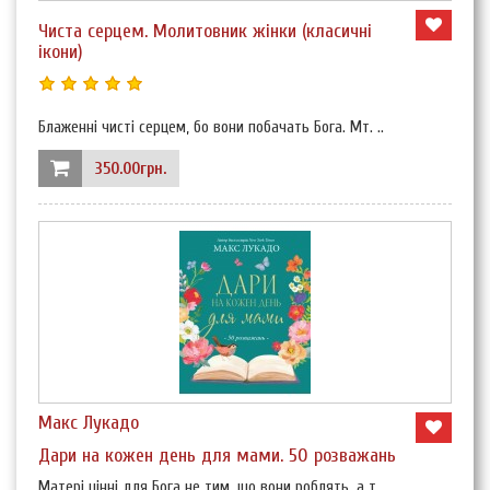
Чиста серцем. Молитовник жінки (класичні
ікони)
Блаженні чисті серцем, бо вони побачать Бога. Мт. ..
350.00грн.
Макс Лукадо
Дари на кожен день для мами. 50 розважань
Матері цінні для Бога не тим, що вони роблять, а т..