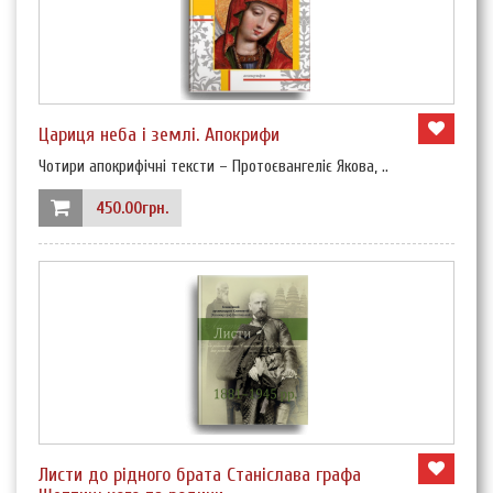
Цариця неба і землі. Апокрифи
Чотири апокрифічні тексти – Протоєвангеліє Якова, ..
450.00грн.
Листи до рідного брата Станіслава графа