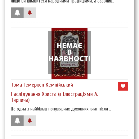
Якщо ви цікавитеся народними традиціями, а особлив..
Тома Гемеркен Кемпійський
Наслідування Христа (з ілюстраціями А.
Тирпича)
Це одна з найбільш популярних духовних книг після ..