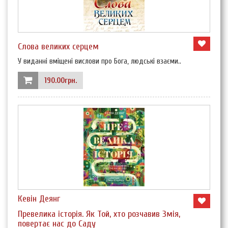
Слова великих серцем
У виданні вміщені вислови про Бога, людські взаєми..
190.00грн.
Кевін Деянг
Превелика історія. Як Той, хто розчавив Змія,
повертає нас до Саду