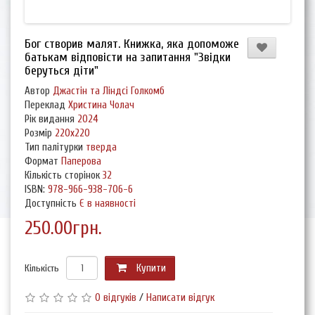
Бог створив малят. Книжка, яка допоможе
батькам відповісти на запитання "Звідки
беруться діти"
Автор
Джастін та Ліндсі Голкомб
Переклад
Христина Чолач
Рік видання
2024
Розмір
220х220
Тип палітурки
тверда
Формат
Паперова
Кількість сторінок
32
ISBN:
978-966-938-706-6
Доступність
Є в наявності
250.00грн.
Кількість
Купити
0 відгуків
/
Написати відгук