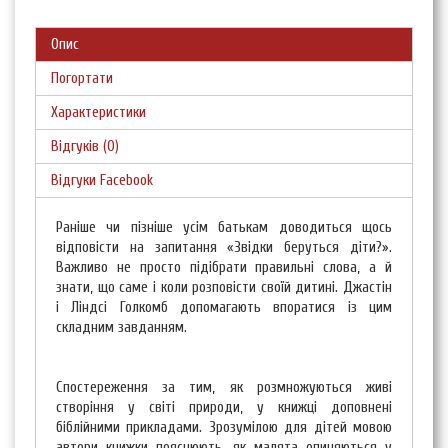
Опис
Погортати
Характеристики
Відгуків (0)
Відгуки Facebook
Раніше чи пізніше усім батькам доводиться щось
відповісти на запитання «Звідки беруться діти?».
Важливо не просто підібрати правильні слова, а й
знати, що саме і коли розповісти своїй дитині. Джастін
і Ліндсі Голкомб допомагають впоратися із цим
складним завданням.
Спостереження за тим, як розмножуються живі
створіння у світі природи, у книжці доповнені
біблійними прикладами. Зрозумілою для дітей мовою
автори книжки пояснюють, як малята опиняються у