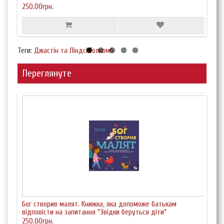
250.00грн.
1.00
Теги:
Джастін та Ліндсі Голкомб
Переглянуте
Бог створив малят. Книжка, яка допоможе батькам
відповісти на запитання "Звідки беруться діти"
250.00грн.