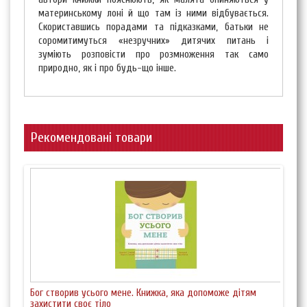
материнському лоні й що там із ними відбувається.
Скориставшись порадами та підказками, батьки не
соромитимуться «незручних» дитячих питань і
зуміють розповісти про розмноження так само
природно, як і про будь-що інше.
Рекомендовані товари
Бог створив усього мене. Книжка, яка допоможе дітям
Бог 
захистити своє тіло
дітя