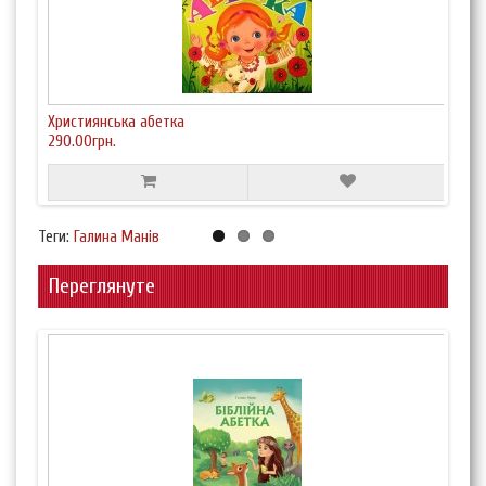
Християнська абетка
Яскр
290.00грн.
190.
Теги:
Галина Манів
Переглянуте