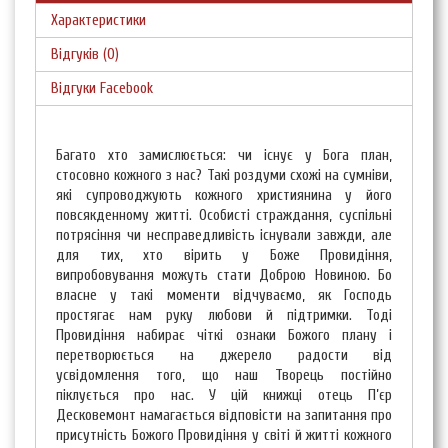
Характеристики
Відгуків (0)
Відгуки Facebook
Багато хто замислюється: чи існує у Бога план,
стосовно кожного з нас? Такі роздуми схожі на сумніви,
які супроводжують кожного християнина у його
повсякденному житті. Особисті страждання, суспільні
потрясіння чи несправедливість існували завжди, але
для тих, хто вірить у Боже Провидіння,
випробовування можуть стати Доброю Новиною. Бо
власне у такі моменти відчуваємо, як Господь
простягає нам руку любови й підтримки. Тоді
Провидіння набирає чіткі ознаки Божого плану і
перетворюється на джерело радости від
усвідомлення того, що наш Творець постійно
піклується про нас. У цій книжці отець П’єр
Десковемонт намагається відповісти на запитання про
присутність Божого Провидіння у світі й житті кожного