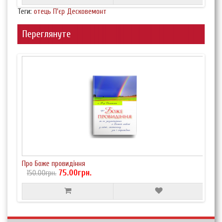
Теги:
отець П'єр Десковемонт
Переглянуте
Про Боже провидіння
75.00грн.
150.00грн.