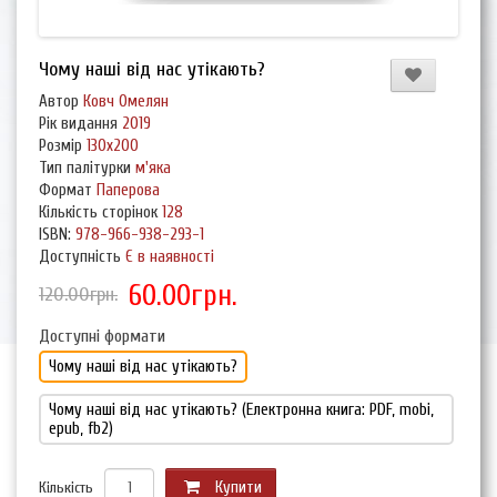
Чому наші від нас утікають?
Автор
Ковч Омелян
Рік видання
2019
Розмір
130х200
Тип палітурки
м'яка
Формат
Паперова
Кількість сторінок
128
ISBN:
978-966-938-293-1
Доступність
Є в наявності
60.00грн.
120.00грн.
Доступні формати
Чому наші від нас утікають?
Чому наші від нас утікають? (Електронна книга: PDF, mobi,
epub, fb2)
Кількість
Купити