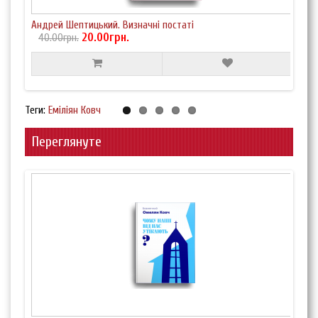
Андрей Шептицький. Визначні постаті
Йоси
20.00грн.
40.00грн.
40
Теги:
Еміліян Ковч
Переглянуте