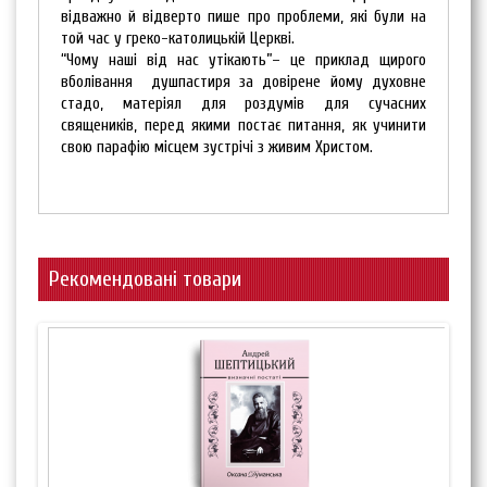
відважно й відверто пише про проблеми, які були на
той час у греко-католицькій Церкві.
“Чому наші від нас утікають”– це приклад щирого
вболівання душпастиря за довірене йому духовне
стадо, матеріял для роздумів для сучасних
священиків, перед якими постає питання, як учинити
свою парафію місцем зустрічі з живим Христом.
Рекомендовані товари