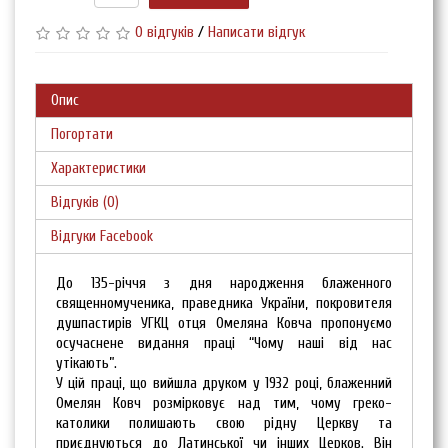
0 відгуків
/
Написати відгук
Опис
Погортати
Характеристики
Відгуків (0)
Відгуки Facebook
До 135-річчя з дня народження блаженного
священномученика, праведника України, покровителя
душпастирів УГКЦ отця Омеляна Ковча пропонуємо
осучаснене видання праці “Чому наші від нас
утікають”.
У цій праці, що вийшла друком у 1932 році, блаженний
Омелян Ковч розмірковує над тим, чому греко-
католики полишають свою рідну Церкву та
приєднуються до Латинської чи інших Церков. Він