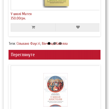
У школі Матея
У шк
350.00грн.
350.
Теги:
Сільвано Фаусті
,
Вінченцо Канелла
Переглянуте