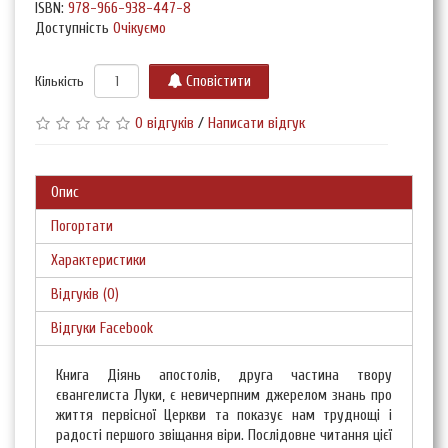
ISBN:
978-966-938-447-8
Доступність
Очікуємо
Кількість
Сповістити
0 відгуків
/
Написати відгук
Опис
Погортати
Характеристики
Відгуків (0)
Відгуки Facebook
Книга Діянь апостолів, друга частина твору
євангелиста Луки, є невичерпним джерелом знань про
життя первісної Церкви та показує нам труднощі і
радості першого звіщання віри. Послідовне читання цієї