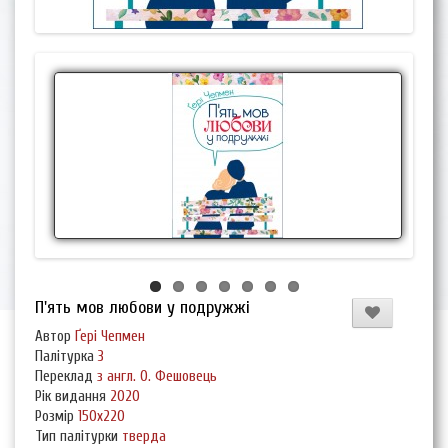
П'ять мов любови у подружжі
Автор
Ґері Чепмен
Палітурка
3
Переклад
з англ. О. Фешовець
Рік видання
2020
Розмір
150х220
Тип палітурки
тверда