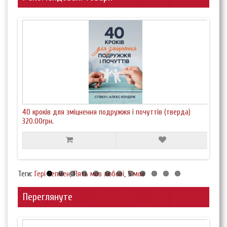
40 кроків для зміцнення подружжя і почуттів (тверда)
Якб
320.00грн.
250.
Теги:
Гері Чепмен
,
Пять мов любові
,
5 мов
Переглянуте