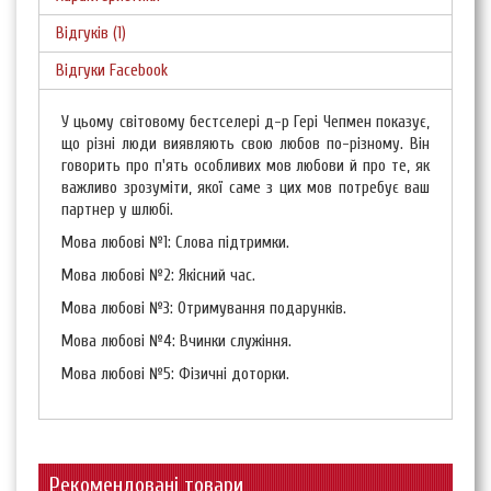
Відгуків (1)
Відгуки Facebook
У цьому світовому бестселері д-р Гері Чепмен показує,
що різні люди виявляють свою любов по-різному. Він
говорить про п'ять особливих мов любови й про те, як
важливо зрозуміти, якої саме з цих мов потребує ваш
партнер у шлюбі.
Мова любові №1: Слова підтримки.
Мова любові №2: Якісний час.
Мова любові №3: Отримування подарунків.
Мова любові №4: Вчинки служіння.
Мова любові №5: Фізичні доторки.
Рекомендовані товари