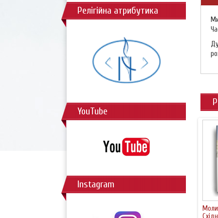
Релігійна атрибутика
Ми
Ча
Ду
ро
Р
YouTube
Instagram
Моли
Східн