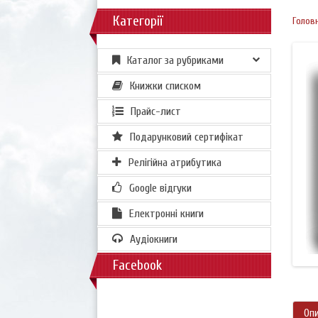
Категорії
Голов
Каталог за рубриками
Книжки списком
Прайс-лист
Подарунковий сертифікат
Релігійна атрибутика
Google відгуки
Електронні книги
Аудіокниги
Facebook
Оп