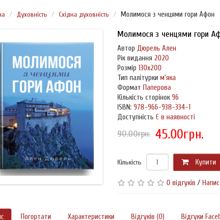
на
Духовність
Східна духовність
Молимося з ченцями гори Афон
Молимося з ченцями гори А
Автор
Дюрель Ален
Рік видання
2020
Розмір
130х200
Тип палітурки
м'яка
Формат
Паперова
Кількість сторінок
96
ISBN:
978-966-938-334-1
Доступність
Є в наявності
45.00грн.
90.00грн.
Кількість
Купити
0 відгуків
/
Напис
ис
Погортати
Характеристики
Відгуків (0)
Відгуки Face