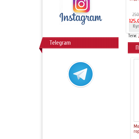
250
125.
Ку
Теги:
Telegram
П
Мо
го