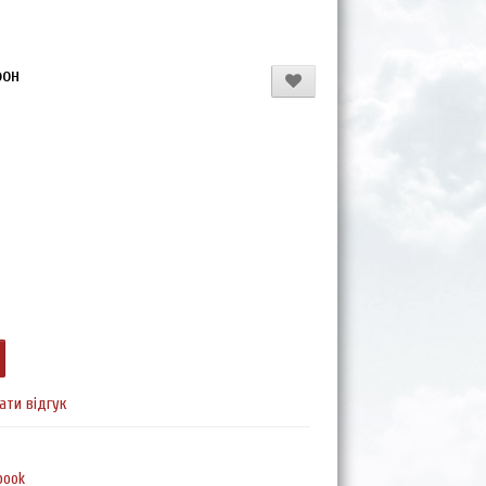
фон
ати відгук
book