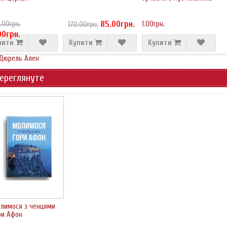
85.00грн.
.00грн.
1.00грн.
170.00грн.
00грн.
пити
Купити
Купити
Дюрель Ален
ереглянуте
лимося з ченцями
ри Афон