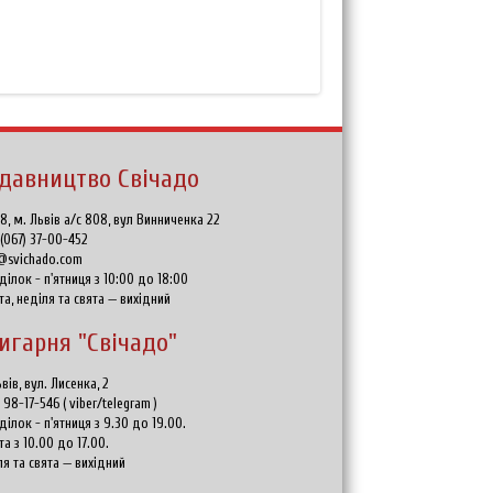
давництво Свічадо
8, м. Львів а/с 808, вул Винниченка 22
:
(067) 37-00-452
@svichado.com
ділок - п'ятниця з 10:00 до 18:00
та, неділя та свята — вихідний
игарня "Свічадо"
вів, вул. Лисенка, 2
) 98-17-546
(
viber/telegram
)
ділок - п'ятниця з 9.30 до 19.00.
та з 10.00 до 17.00.
ля та свята — вихідний