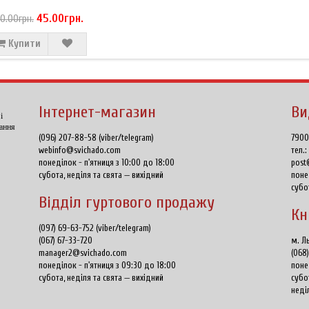
45.00грн.
0.00грн.
Купити
Інтернет-магазин
Ви
і
тання
(096) 207-88-58 (viber/telegram)
7900
webinfo@svichado.com
тел.
понеділок - п'ятниця з 10:00 до 18:00
post
субота, неділя та свята — вихідний
поне
субо
Відділ гуртового продажу
Кн
(097) 69-63-752 (viber/telegram)
(067) 67-33-720
м. Ль
manager2@svichado.com
(068
понеділок - п'ятниця з 09:30 до 18:00
поне
субота, неділя та свята — вихідний
субо
неді