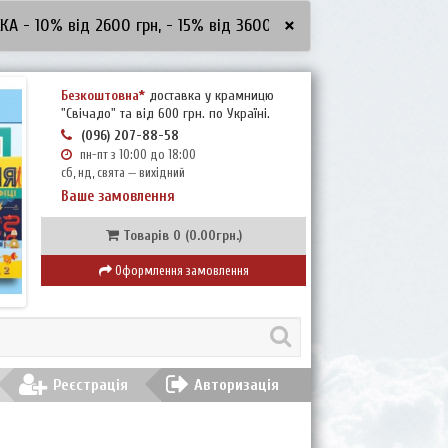
×
0% від 2600 грн, - 15% від 3600 грн, - 20% від 5000 грн
***З
Безкоштовна*
доставка у крамницю
"Свічадо" та від 600 грн. по Україні.
(096) 207-88-58
пн-пт з 10:00 до 18:00
сб, нд, свята — вихідний
Ваше замовлення
Товарів 0 (0.00грн.)
Оформлення замовлення
Реєстрація
Авторизація