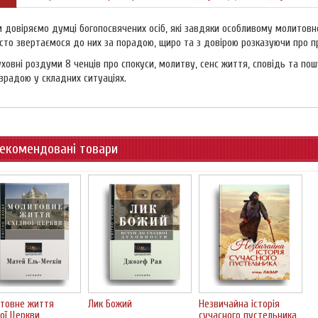
 довіряємо думці богопосвячених осіб, які завдяки особливому молитовн
сто звертаємося до них за порадою, щиро та з довірою розказуючи про 
ховні роздуми 8 ченців про спокуси, молитву, сенс життя, сповідь та пош
зрадою у складних ситуаціях.
екомендовані товари
товне життя
Лик Божий
Незвичайна історія
ої Церкви
сучасного пустельника