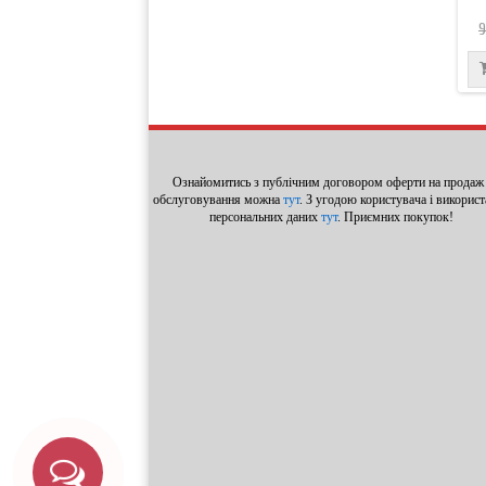
9
Ознайомитись з публічним договором оферти на продаж 
обслуговування можна
тут
. З угодою користувача і викорис
персональних даних
тут
. Приємних покупок!