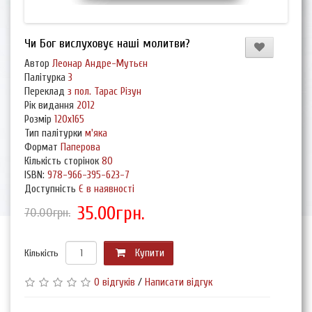
Чи Бог вислуховує наші молитви?
Автор
Леонар Андре-Мутьєн
Палітурка
3
Переклад
з пол. Тарас Різун
Рік видання
2012
Розмір
120х165
Тип палітурки
м'яка
Формат
Паперова
Кількість сторінок
80
ISBN:
978-966-395-623-7
Доступність
Є в наявності
35.00грн.
70.00грн.
Кількість
Купити
0 відгуків
/
Написати відгук