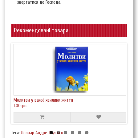
звертатися до Господа.
Рекомендовані товари
Молитви у важкі хвилини життя
Мол
1.00грн.
80
Теги:
Леонар Андре-Мутьєн