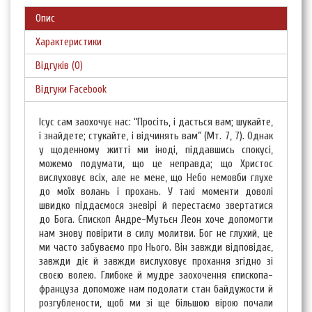
Опис
Характеристики
Відгуків (0)
Відгуки Facebook
Ісус сам заохочує нас: “Просіть, і дасться вам; шукайте,
і знайдете; стукайте, і відчинять вам” (Мт. 7, 7). Однак
у щоденному житті ми іноді, піддавшись спокусі,
можемо подумати, що це неправда; що Христос
вислуховує всіх, але не мене, що Небо немовби глухе
до моїх волань і прохань. У такі моменти доволі
швидко піддаємося зневірі й перестаємо звертатися
до Бога. Єпископ Андре-Мутьєн Леон хоче допомогти
нам знову повірити в силу молитви. Бог не глухий, це
ми часто забуваємо про Нього. Він завжди відповідає,
завжди діє й завжди вислуховує прохання згідно зі
своєю волею. Глибоке й мудре заохочення єпископа-
француза допоможе нам подолати стан байдужости й
розгублености, щоб ми зі ще більшою вірою почали