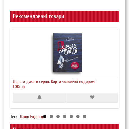
Рекомендовані товари
Дорога дикого серця. Карта чоловічої подорожі
Від
1.00грн.
22
Теги:
Джон Елдредж