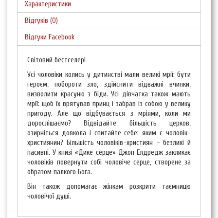
Характеристики
Відгуків (0)
Відгуки Facebook
Світовий бестселер!
Усі чоловіки колись у дитинстві мали великі мрії: бути
героєм, побороти зло, здійснити відважні вчинки,
визволити красуню з біди. Усі дівчатка також мають
мрії: щоб їх врятував принц і забрав із собою у велику
пригоду. Але що відбувається з мріями, коли ми
дорослішаємо? Відвідайте більшість церков,
озирніться довкола і спитайте себе: яким є чоловік-
християнин? Більшість чоловіків-християн – безликі й
пасивні. У книзі «Дике серце» Джон Елдредж закликає
чоловіків повернути собі чоловіче серце, створене за
образом палкого Бога.
Він також допомагає жінкам розкрити таємницю
чоловічої душі.