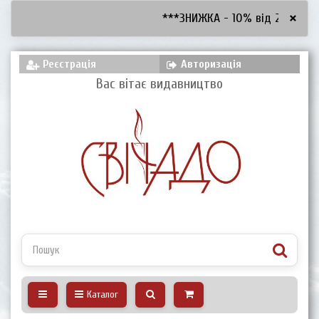
×
***ЗНИЖКА - 10% від 2600 грн, 
Реєстрація
Авторизація
Вас вітає видавництво
Каталог