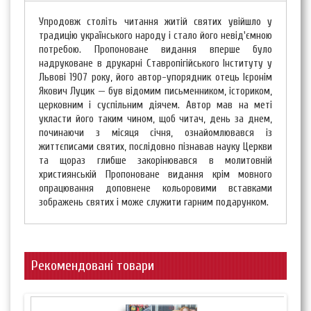
Упродовж століть читання житій святих увійшло у
традицію українського народу і стало його невід'ємною
потребою. Пропоноване видання вперше було
надруковане в друкарні Ставропігійського Інституту у
Львові 1907 року, його автор-упорядник отець Ієронім
Якович Луцик — був відомим письменником, істориком,
церковним і суспільним діячем. Автор мав на меті
укласти його таким чином, щоб читач, день за днем,
починаючи з місяця січня, ознайомлювався із
життєписами святих, послідовно пізнавав науку Церкви
та щораз глибше закорінювався в молитовній
християнській Пропоноване видання крім мовного
опрацювання доповнене кольоровими вставками
зображень святих і може служити гарним подарунком.
Рекомендовані товари