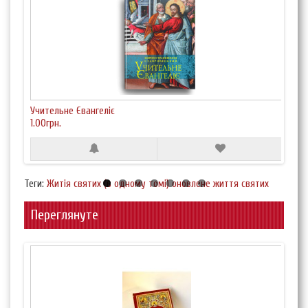
Учительне Євангеліє
Жнив
1.00грн.
50
Теги:
Житія святих (в одному томі) оновлене життя святих
Переглянуте