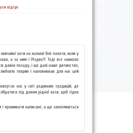
ати відгук
вичайні хати на казкові білі палати, коли у
олая, а за ним і Різдво?! Тоді все навколо
си давно позаду, і що далі наше дитинство,
з любовʼю творив і наповнював для нас цей
повертає нас у світ родинних традицій, де
 зібратися під дахом рідної хати, щоб гідно
ти і проживати написане, а ще захоплюються