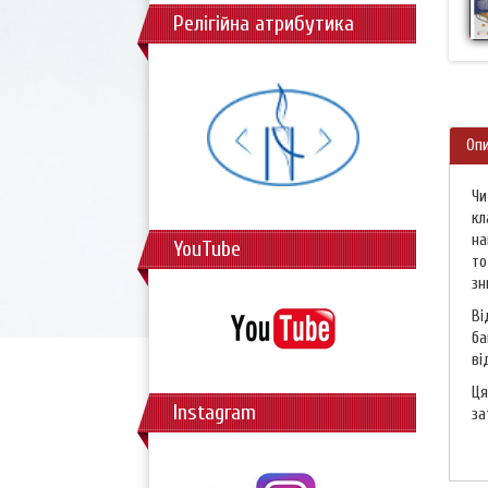
Релігійна атрибутика
Оп
Чи
кл
на
YouTube
то
зн
Ві
ба
ві
Ця
Instagram
за