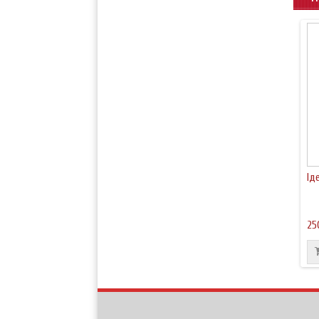
Їд
25