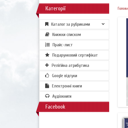
Категорії
Голов
Каталог за рубриками
Книжки списком
Прайс-лист
Подарунковий сертифікат
Релігійна атрибутика
Google відгуки
Електронні книги
Аудіокниги
Facebook