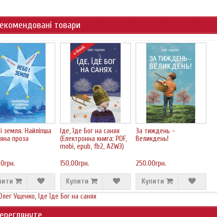
екомендовані товари
і земля. Найліпша
Їде, їде Бог на санях
За тиждень -
вяна проза
(Електронна книга: PDF,
Великдень!
mobi, epub, fb2, AZW3)
0грн.
150.00грн.
250.00грн.
пити
Купити
Купити
Олег Ущенко
,
Іде їде Бог на санях
ереглянуте