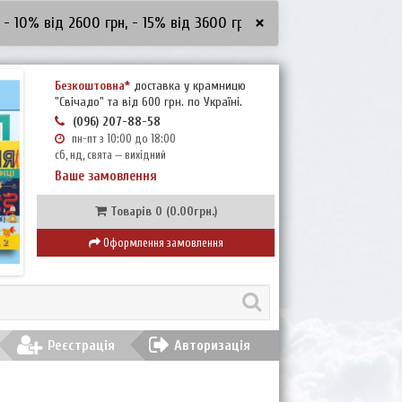
×
від 2600 грн, - 15% від 3600 грн, - 20% від 5000 грн
***ЗНИЖ
Безкоштовна*
доставка у крамницю
"Свічадо" та від 600 грн. по Україні.
(096) 207-88-58
пн-пт з 10:00 до 18:00
сб, нд, свята — вихідний
Ваше замовлення
Товарів 0 (0.00грн.)
Оформлення замовлення
Реєстрація
Авторизація