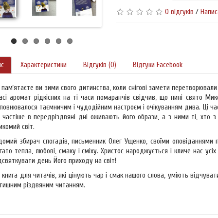
0 відгуків
/
Напис
ис
Характеристики
Відгуків (0)
Відгуки Facebook
 памʼятаєте ви зими свого дитинства, коли снігові замети перетворювали з
асі аромат рідкісних на ті часи помаранчів свідчив, що нині свято Мик
повнювалося таємничим і чудодійним настроєм і очікуванням дива. Ці ча
 частіше в передріздвяні дні оживають його образи, а з ними ті, хто 
икомий світ.
домий збирач спогадів, письменник Олег Ущенко, своїми оповіданнями 
гато тепла, любові, смаку і сміху. Христос народжується і кличе нас усіх
дсвяткувати день Його приходу на світ!
 книга для читачів, які цінують чар і смак нашого слова, уміють відчува
тишним різдвяним читанням.