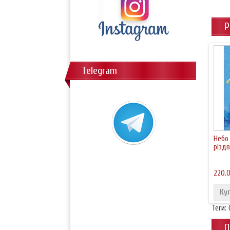
Р
Telegram
Небо 
різд
220.0
Ку
Теги:
П