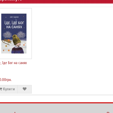
е, їде Бог на санях
0.00грн.
Купити