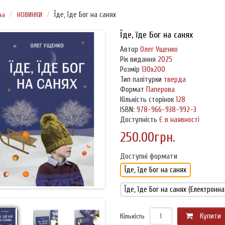
на
НОВИНКИ
Їде, їде Бог на санях
Їде, їде Бог на санях
Автор
Олег Ущенко
Рік видання
2025
Розмір
130х200
Тип палітурки
тверда
Формат
Паперова
Кількість сторінок
128
ISBN:
978-966-938-992-3
Доступність
Є в наявності
250.00грн.
Доступні формати
Їде, їде Бог на санях
Їде, їде Бог на санях (Електронна
Кількість
Купити