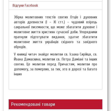
Відгуки Facebook
Збірка молитовних текстів святих Отців і духовних
авторів древности (I – XI стт.) – чудовий взірець
сакральної писемности, що може збагатити духовне і
молитовне життя християн сучасної доби. Упорядники
прагнули підготувати видання, здатне збагатити
молитовне життя українців східного та західного
обрядів.
У книжці читач знайде молитви св. Ісаака Сирійця, св.
Йоана Дамаскина, молитви св. Петра Даміані та інших
святих. Це молитви перед Причастям, молитви про
допомогу, за померлих, за тих, хто в дорозі та багато
інших
Рекомендовані товари