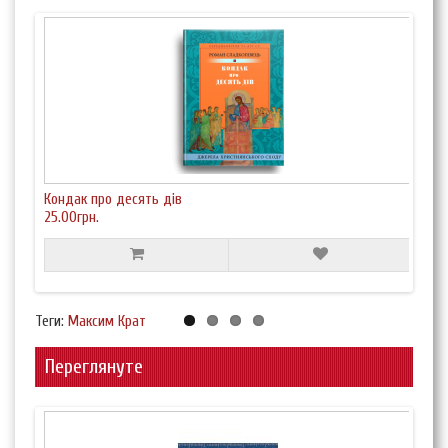
Кондак про десять дів
Кон
25.00грн.
25.0
Теги:
Максим Крат
Переглянуте