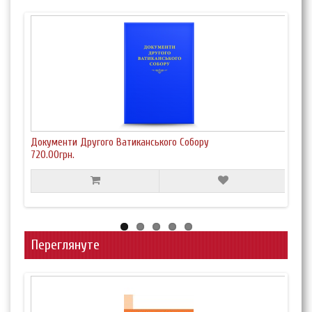
Документи Другого Ватиканського Собору
Зціл
720.00грн.
1.00
Переглянуте