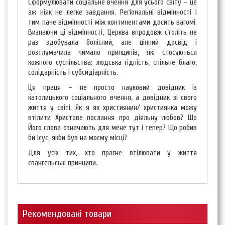
Сформулювати соціальне вчення для усього світу – це
аж ніяк не легке завдання. Регіональні відмінності і
тим паче відмінності між континентами досить вагомі.
Визнаючи ці відмінності, Церква впродовж століть не
раз здобувала болісний, але цінний досвід і
розтлумачила чимало принципів, які стосуються
кожного суспільства: людська гідність, спільне благо,
солідарність і субсидіарність.
Ця праця – не просто науковий довідник із
католицького соціального вчення, а довідник зі свого
життя у світі. Як я як християнин/ християнка можу
втілити Христове послання про діяльну любов? Що
Його слова означають для мене тут і тепер? Що робив
би Ісус, якби був на моєму місці?
Для усіх тих, хто прагне втілювати у життя
євангельські принципи.
Рекомендовані товари