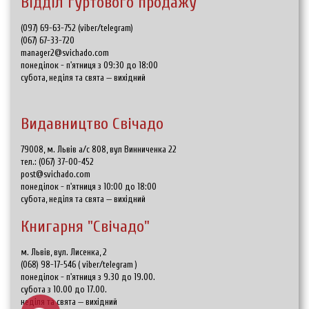
Відділ гуртового продажу
(097) 69-63-752 (viber/telegram)
(067) 67-33-720
manager2@svichado.com
понеділок - п'ятниця з 09:30 до 18:00
субота, неділя та свята — вихідний
Видавництво Свічадо
79008, м. Львів а/с 808, вул Винниченка 22
тел.:
(067) 37-00-452
post@svichado.com
понеділок - п'ятниця з 10:00 до 18:00
субота, неділя та свята — вихідний
Книгарня "Свічадо"
м. Львів, вул. Лисенка, 2
(068) 98-17-546
(
viber/telegram
)
понеділок - п'ятниця з 9.30 до 19.00.
субота з 10.00 до 17.00.
неділя та свята — вихідний