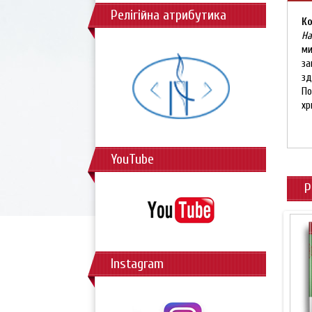
Релігійна атрибутика
Ко
На
ми
за
зд
По
хр
ph
YouTube
Р
Instagram