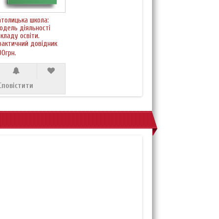
атолицька школа:
одель діяльності
акладу освіти.
рактичний довідник
00грн.
Сповістити