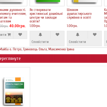
инами духовності.
Як створювати
Шляхом
К
опомогу вчителям,
християнські дошкільні
душпастирського
М
хитам та
центри чи заклади
служіння в освіті
з
вателям
освіти?
П
40.00грн.
1.00грн.
1.00грн.
1.
00грн.
пити
Сповістити
Сповістити
Майба о. Петро
,
Гриновець Ольга
,
Максименко Ірина
ереглянуте