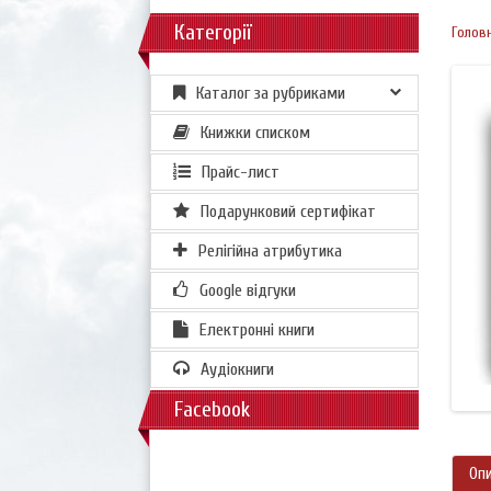
Категорії
Голов
Каталог за рубриками
Книжки списком
Прайс-лист
Подарунковий сертифікат
Релігійна атрибутика
Google відгуки
Електронні книги
Аудіокниги
Facebook
Оп