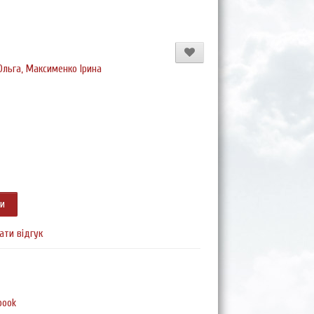
Ольга, Максименко Ірина
ти
ати відгук
book