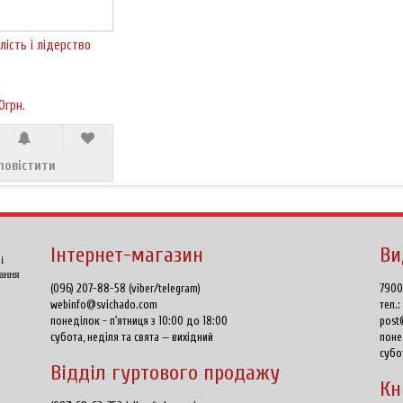
ілість і лідерство
0грн.
повістити
Інтернет-магазин
Ви
і
тання
(096) 207-88-58 (viber/telegram)
7900
webinfo@svichado.com
тел.
понеділок - п'ятниця з 10:00 до 18:00
post
субота, неділя та свята — вихідний
поне
субо
Відділ гуртового продажу
Кн