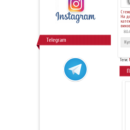
Стеж
На д
кате
вихо
80.
Telegram
Ку
Теги:
П