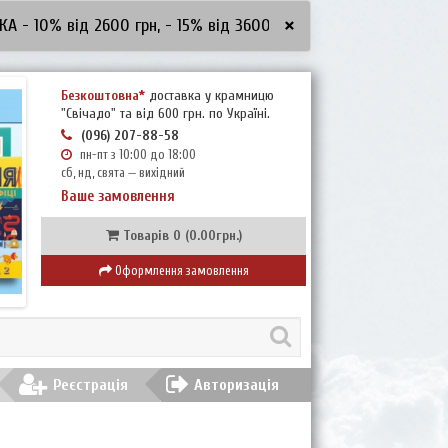
×
0% від 2600 грн, - 15% від 3600 грн, - 20% від 5000 грн
***З
Безкоштовна*
доставка у крамницю
"Свічадо" та від 600 грн. по Україні.
(096) 207-88-58
пн-пт з 10:00 до 18:00
сб, нд, свята — вихідний
Ваше замовлення
Товарів 0 (0.00грн.)
Оформлення замовлення
Реєстрація
Авторизація