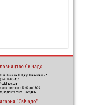
давництво Свічадо
8, м. Львів а/с 808, вул Винниченка 22
:
(067) 37-00-452
@svichado.com
ділок - п'ятниця з 10:00 до 18:00
та, неділя та свята — вихідний
игарня "Свічадо"