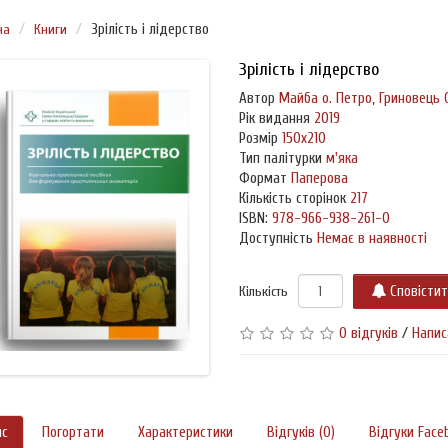
на
Книги
Зрілість і лідерство
Зрілість і лідерство
Автор
Майба о. Петро, Гриновець 
Рік видання
2019
Розмір
150х210
Тип палітурки
м'яка
Формат
Паперова
Кількість сторінок
217
ISBN:
978-966-938-261-0
Доступність
Немає в наявності
Кількість
Сповісти
0 відгуків
/
Напис
ис
Погортати
Характеристики
Відгуків (0)
Відгуки Face