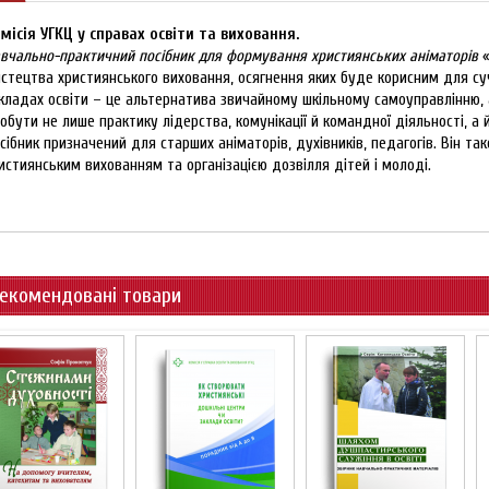
місія УГКЦ у справах освіти та виховання.
вчально-практичний посібник для формування християнських аніматорів
«
стецтва християнського виховання, осягнення яких буде корисним для су
кладах освіти – це альтернатива звичайному шкільному самоуправлінню, 
обути не лише практику лідерства, комунікації й командної діяльності, а
сібник призначений для старших аніматорів, духівників, педагогів. Він та
истиянським вихованням та організацією дозвілля дітей і молоді.
skscnm s kslthcndj
екомендовані товари