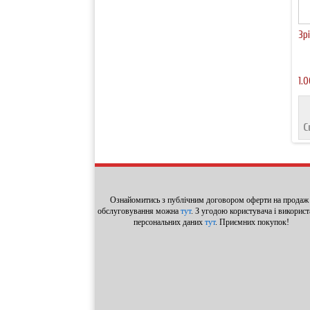
Зр
1.0
С
Ознайомитись з публічним договором оферти на продаж 
обслуговування можна
тут
. З угодою користувача і викорис
персональних даних
тут
. Приємних покупок!