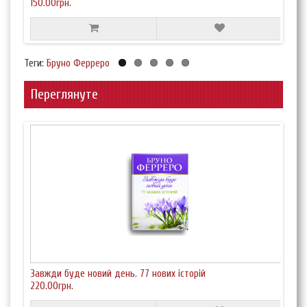
150.00грн.
420.
Теги:
Бруно Ферреро
Переглянуте
Завжди буде новий день. 77 нових історій
220.00грн.