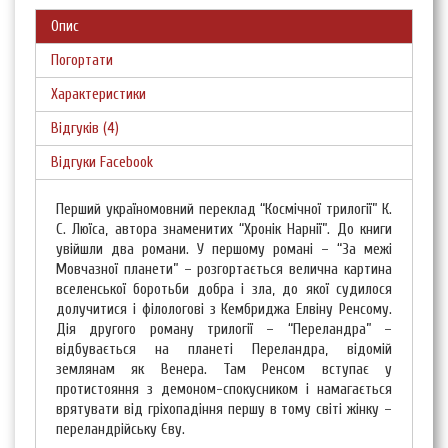
Опис
Погортати
Характеристики
Відгуків (4)
Відгуки Facebook
Перший україномовний переклад “Космічної трилогії” К.
С. Люїса, автора знаменитих “Хронік Нарнії”. До книги
увійшли два романи. У першому романі – “За межі
Мовчазної планети” – розгортається велична картина
вселенської боротьби добра і зла, до якої судилося
долучитися і філологові з Кембриджа Елвіну Ренсому.
Дія другого роману трилогії – “Переландра” –
відбувається на планеті Переландра, відомій
землянам як Венера. Там Ренсом вступає у
протистояння з демоном-спокусником і намагається
врятувати від гріхопадіння першу в тому світі жінку –
переландрійську Єву.