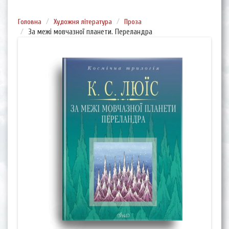
Головна
Художня література
Проза
За межі мовчазної планети. Переландра