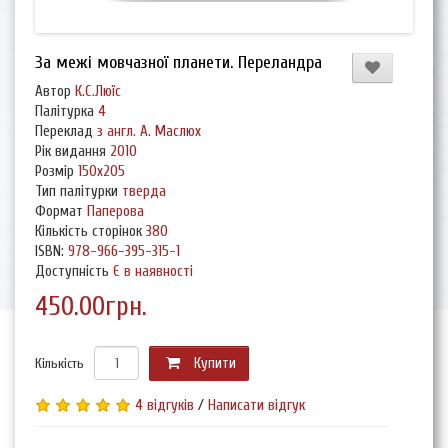
За межі мовчазної планети. Переландра
Автор
К.С.Люїс
Палітурка
4
Переклад
з англ. А. Маслюх
Рік видання
2010
Розмір
150х205
Тип палітурки
тверда
Формат
Паперова
Кількість сторінок
380
ISBN:
978-966-395-315-1
Доступність
Є в наявності
450.00грн.
Кількість
Купити
4 відгуків
/
Написати відгук