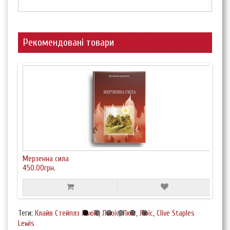
Рекомендовані товари
Мерзенна сила
Про
450.00грн.
350.
Теги:
Клайв Стейплз Льюїс
,
Льюіс
,
Люїс
,
Люіс
,
Clive Staples
Lewis