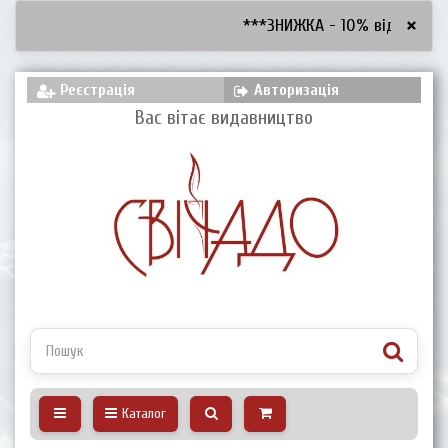
×
***ЗНИЖКА - 10% від 2600 грн
Реєстрація
Авторизація
Вас вітає видавництво
Каталог