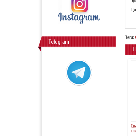
до
Ця
Теги:
Telegram
П
Єв
гл