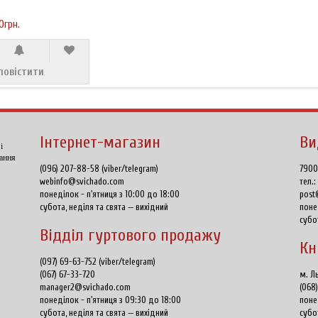
0грн.
повістити
Інтернет-магазин
Ви
і
тання
(096) 207-88-58 (viber/telegram)
7900
webinfo@svichado.com
тел.
понеділок - п'ятниця з 10:00 до 18:00
post
субота, неділя та свята — вихідний
поне
субо
Відділ гуртового продажу
Кн
(097) 69-63-752 (viber/telegram)
(067) 67-33-720
м. Ль
manager2@svichado.com
(068
понеділок - п'ятниця з 09:30 до 18:00
поне
субота, неділя та свята — вихідний
субо