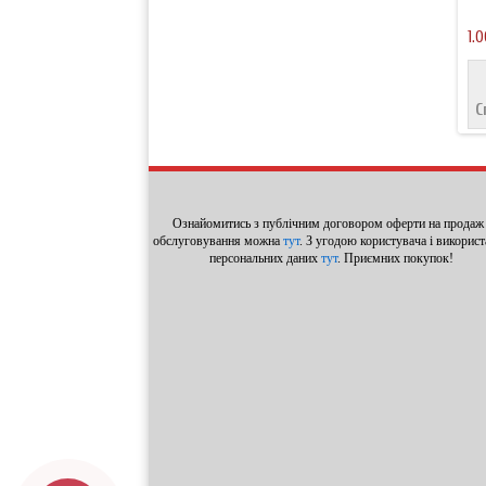
1.0
С
Ознайомитись з публічним договором оферти на продаж 
обслуговування можна
тут
. З угодою користувача і викорис
персональних даних
тут
. Приємних покупок!