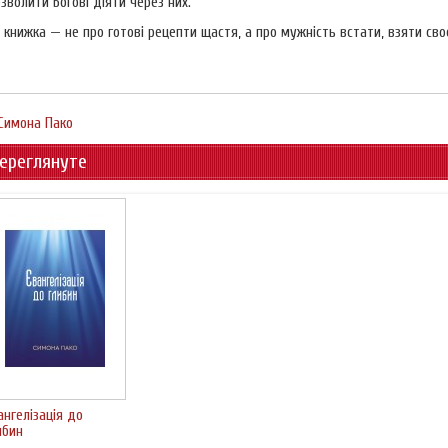
зволити Богові діяти через них.
 книжка — не про готові рецепти щастя, а про мужність встати, взяти сво
Симона Пако
ереглянуте
ангелізація до
ибин