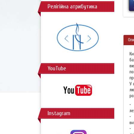
Релігійна атрибутика
Оп
Кн
ба
ви
YouTube
по
пр
У 
лю
ро
• 
ле
Instagram
• 
вн
• 