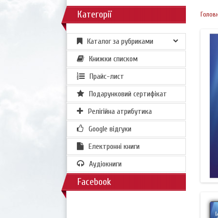
Категорії
Голов
Каталог за рубриками
Книжки списком
Прайс-лист
Подарунковий сертифікат
Релігійна атрибутика
Google відгуки
Електронні книги
Аудіокниги
Facebook