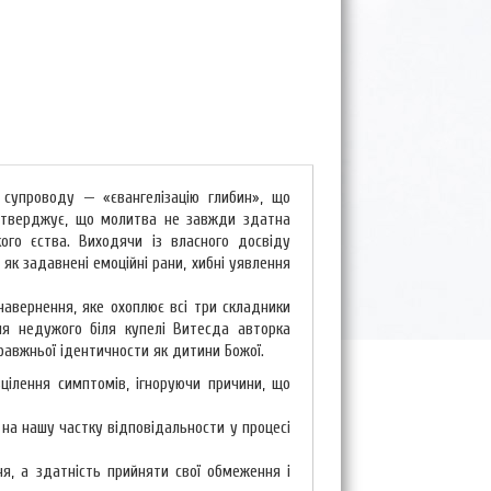
супроводу — «євангелізацію глибин», що
ка стверджує, що молитва не завжди здатна
кого єства. Виходячи із власного досвіду
 як задавнені емоційні рани, хибні уявлення
навернення, яке охоплює всі три складники
ння недужого біля купелі Витесда авторка
равжньої ідентичности як дитини Божої.
лення симптомів, ігноруючи причини, що
 на нашу частку відповідальности у процесі
, а здатність прийняти свої обмеження і