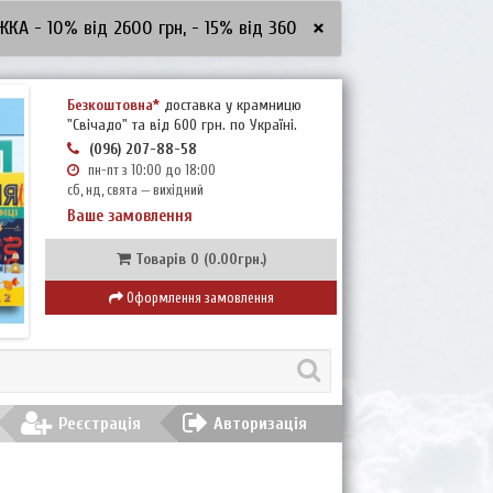
×
10% від 2600 грн, - 15% від 3600 грн, - 20% від 5000 грн
***
Безкоштовна*
доставка у крамницю
"Свічадо" та від 600 грн. по Україні.
(096) 207-88-58
пн-пт з 10:00 до 18:00
сб, нд, свята — вихідний
Ваше замовлення
Товарів 0 (0.00грн.)
Оформлення замовлення
Реєстрація
Авторизація