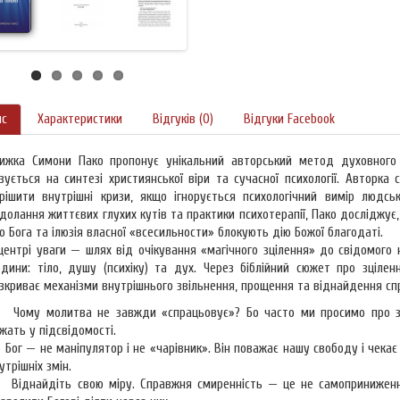
ис
Характеристики
Відгуків (0)
Відгуки Facebook
ижка Симони Пако пропонує унікальний авторський метод духовного 
зується на синтезі християнської віри та сучасної психології. Автор
рішити внутрішні кризи, якщо ігнорується психологічний вимір людсь
долання життєвих глухих кутів та практики психотерапії, Пако досліджує,
о Бога та ілюзія власної «всесильности» блокують дію Божої благодаті.
центрі уваги — шлях від очікування «магічного зцілення» до свідомого 
дини: тіло, душу (психіку) та дух. Через біблійний сюжет про зціле
зкриває механізми внутрішнього звільнення, прощення та віднайдення сп
Чому молитва не завжди «спрацьовує»? Бо часто ми просимо про зці
жать у підсвідомості.
Бог — не маніпулятор і не «чарівник». Він поважає нашу свободу і чекає
утрішніх змін.
Віднайдіть свою міру. Справжня смиренність — це не самоприниження