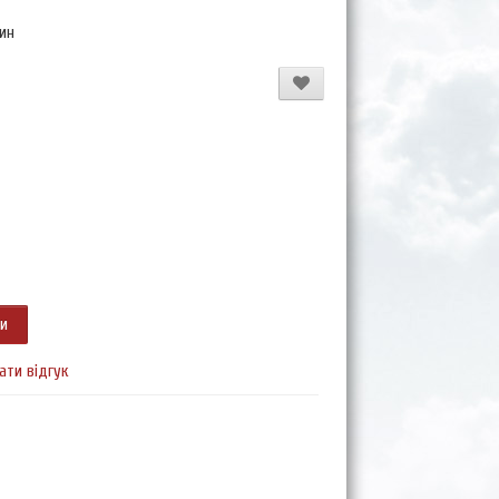
бин
ти
ати відгук