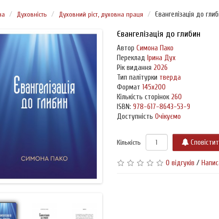
на
Духовність
Духовний ріст, духовна праця
Євангелізація до гли
Євангелізація до глибин
Автор
Симона Пако
Переклад
Ірина Дух
Рік видання
2026
Тип палітурки
тверда
Формат
145х200
Кількість сторінок
260
ISBN:
978-617-8643-53-9
Доступність
Очікуємо
Кількість
Сповісти
0 відгуків
/
Напис