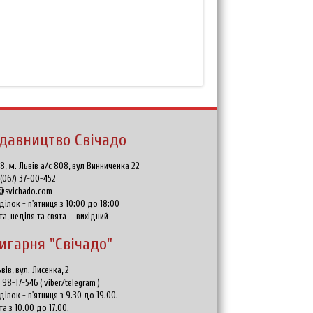
давництво Свічадо
8, м. Львів а/с 808, вул Винниченка 22
:
(067) 37-00-452
@svichado.com
ділок - п'ятниця з 10:00 до 18:00
та, неділя та свята — вихідний
игарня "Свічадо"
вів, вул. Лисенка, 2
) 98-17-546
(
viber/telegram
)
ділок - п'ятниця з 9.30 до 19.00.
та з 10.00 до 17.00.