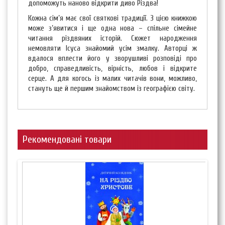
допоможуть наново відкрити диво Різдва!
Кожна сім’я має свої святкові традиції. З цією книжкою
може з’явитися і ще одна нова – спільне сімейне
читання різдвяних історій. Сюжет народження
немовляти Ісуса знайомий усім змалку. Авторці ж
вдалося вплести його у зворушливі розповіді про
добро, справедливість, вірність, любов і відкрите
серце. А для когось із малих читачів вони, можливо,
стануть ще й першим знайомством із географією світу.
Рекомендовані товари