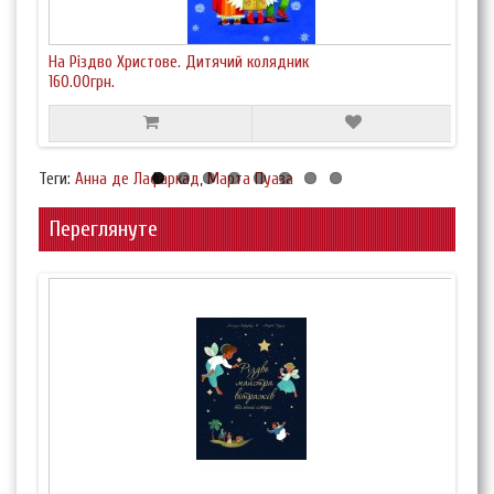
На Різдво Христове. Дитячий колядник
Ісус
160.00грн.
25
Теги:
Анна де Лафаркад
,
Марта Пуаза
Переглянуте