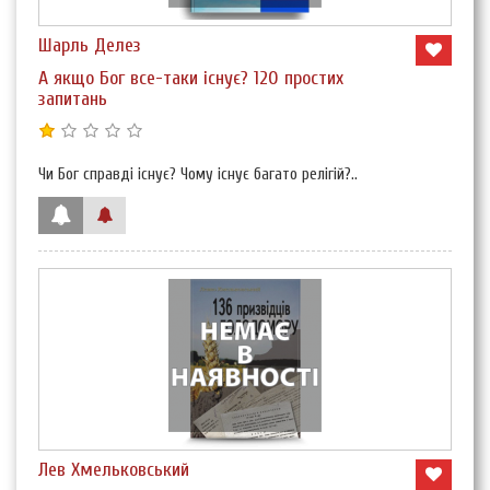
Шарль Делез
А якщо Бог все-таки існує? 120 простих
запитань
Чи Бог справді існує? Чому існує багато релігій?..
Лев Хмельковський