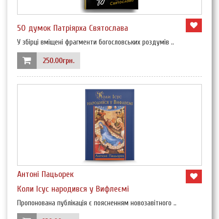
50 думок Патріярха Святослава
У збірці вміщені фрагменти богословських роздумів ..
250.00грн.
Антоні Пацьорек
Коли Ісус народився у Вифлеємі
Пропонована публікація є поясненням новозавітного ..