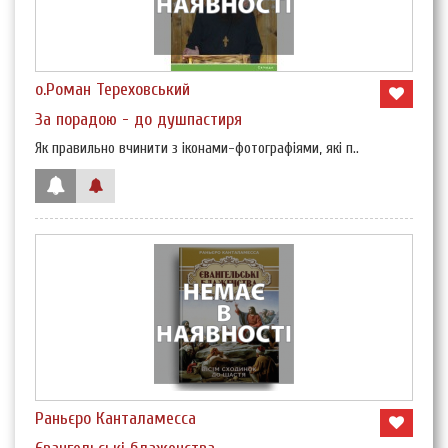
о.Роман Тереховський
За порадою - до душпастиря
Як правильно вчинити з іконами-фотографіями, які п..
Раньєро Канталамесса