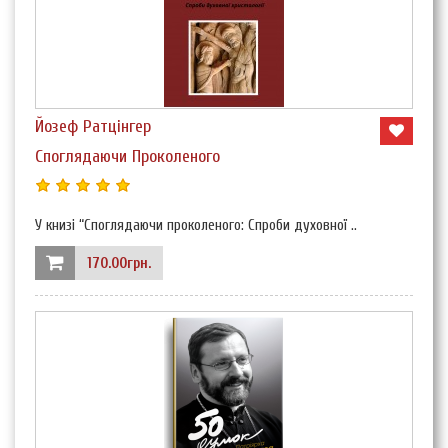
Йозеф Ратцінгер
Споглядаючи Проколеного
У книзі “Споглядаючи проколеного: Спроби духовної ..
170.00грн.