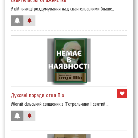
Євангельські блаженства
У цій книжці роздумування над євангельськими блаже..
Духовні поради отця Піо
Убогий сільський священик з П’єтрельчини і святий ..