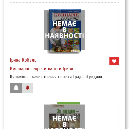
Ірина Кобель
Кулінарні секрети їмости Ірини
Ця книжка – наче втілення теплоти і радості родинн..