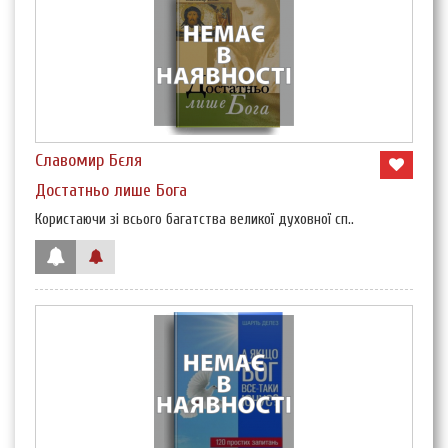
Славомир Бєля
Достатньо лише Бога
Користаючи зі всього багатства великої духовної сп..