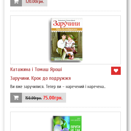
120.00грн.
Катажина і Томаш Яроші
Заручини. Крок до подружжя
Ви вже заручилися. Тепер ви – наречений і наречена..
75.00грн.
150.00грн.