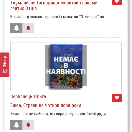
Тлумачення Господньої молитви словами
святих Отців
В книзі під кожною фразою із молитви “Отче наш” по..
Фільтр
Вербенець Ольга
Зима. Страви на чотири пори року
Зима - чи не найбагатша пора року на улюблені роди..