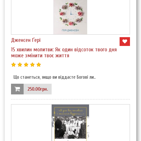
Дженсен Ґері
15 хвилин молитви: Як один відсоток твого дня
може змінити твоє життя
Що станеться, якщо ви віддасте Богові ли..
250.00грн.