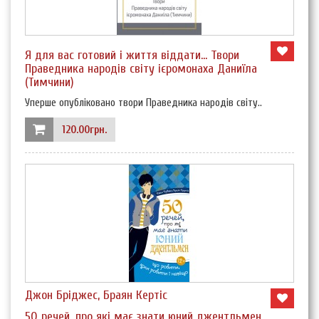
Я для вас готовий і життя віддати... Твори
Праведника народів світу ієромонаха Даниїла
(Тимчини)
Уперше опубліковано твори Праведника народів світу..
120.00грн.
Джон Бріджес, Браян Кертіс
50 речей, про які має знати юний джентльмен