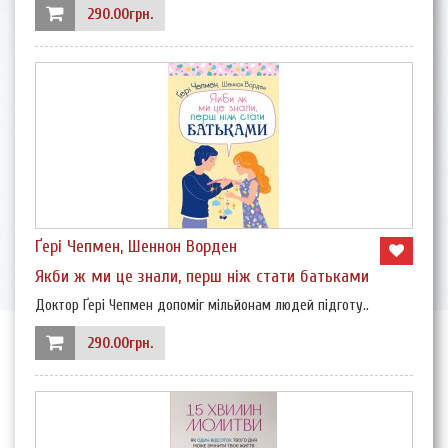
290.00грн.
Ґері Чепмен, Шеннон Ворден
Якби ж ми це знали, перш ніж стати батьками
Доктор Ґері Чепмен допоміг мільйонам людей підготу..
290.00грн.