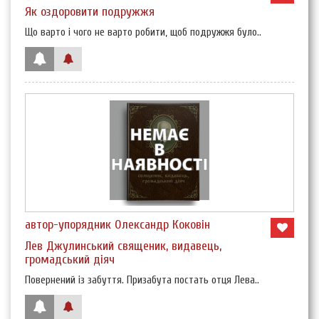
Як оздоровити подружжя
Що варто і чого не варто робити, щоб подружжя було..
автор-упорядник Олександр Коковін
Лев Джулинський священик, видавець,
громадський діяч
Повернений із забуття. Призабута постать отця Лева..