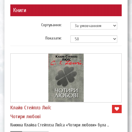
Книги
Сортування:
Показати:
Клайв Стейплз Люїс
Чотири любові
Книжка Клайва Стейплза Люїса «Чотири любови» була ..