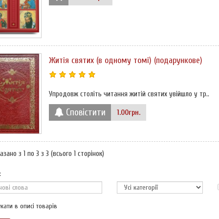
Житія святих (в одному томі) (подарункове)
Упродовж століть читання житій святих увійшло у тр..
Сповістити
1.00грн.
азано з 1 по 3 з 3 (всього 1 сторінок)
:
кати в описі товарів