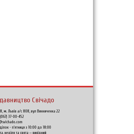
давництво Свічадо
8, м. Львів а/с 808, вул Винниченка 22
:
(067) 37-00-452
@svichado.com
ділок - п'ятниця з 10:00 до 18:00
та, неділя та свята — вихідний