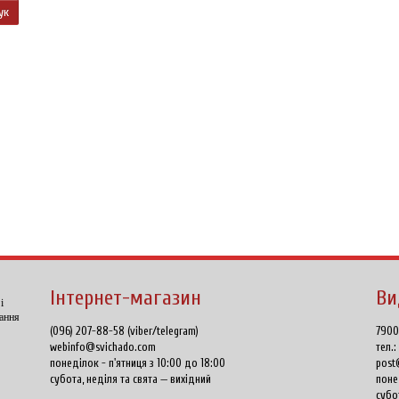
Інтернет-магазин
Ви
і
тання
(096) 207-88-58 (viber/telegram)
7900
webinfo@svichado.com
тел.
понеділок - п'ятниця з 10:00 до 18:00
post
субота, неділя та свята — вихідний
поне
субо